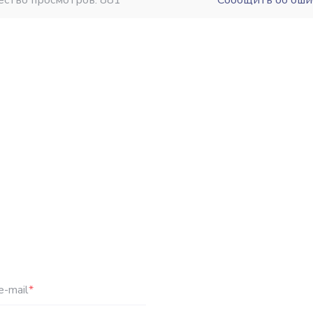
ество просмотров: 881
Сообщить об оши
e-mail
*