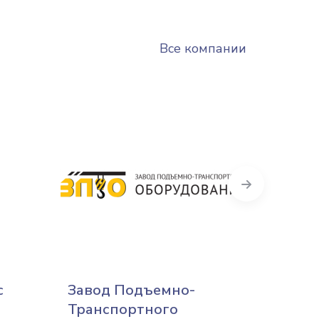
Все компании
Next
с
Завод Подъемно-
Киевс
Транспортного
Киев