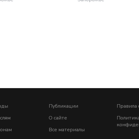
оды
Публикации
Правила 
слям
О сайте
Политик
конфиде
ионам
Все материалы