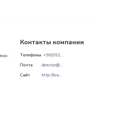
Контакты компании
Телефоны
+38(05235)7-38-50
мно-
Почта
director@kranservis.com
Сайт
http://kranservis.com