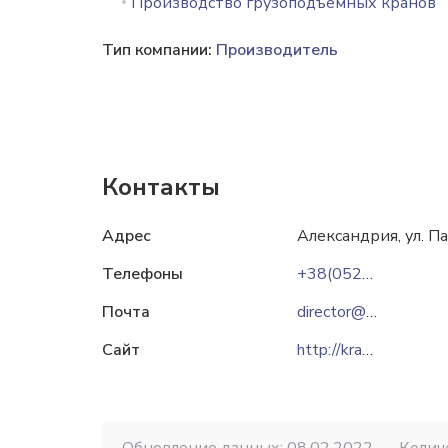
Производство грузоподъемных кранов
Тип компании:
Производитель
Контакты
Адрес
Александрия, ул. 
Телефоны
+38(05235)7-38-50
Почта
director@kranservis.com
Сайт
http://kranservis.com