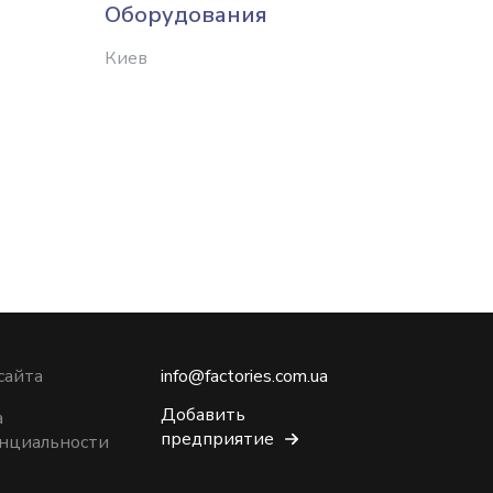
Оборудования
Киев
сайта
info@factories.com.ua
Добавить
а
предприятие
нциальности