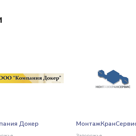
и
пания Докер
МонтажКранСерви
рожье
Запорожье