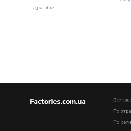
Дрогобыч
Factories.com.ua
Все зав
По отра
По рег