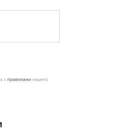
ь с
правилами
нашего
и