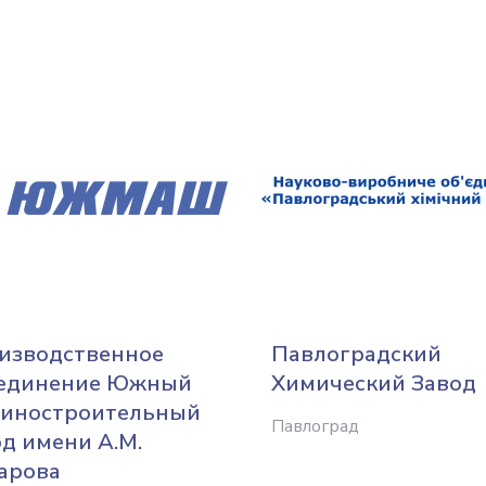
изводственное
Павлоградский
единение Южный
Химический Завод
иностроительный
Павлоград
од имени А.М.
арова