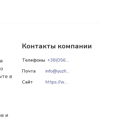
Контакты компании
Телефоны
+38(0562)340383
ся
по
Почта
info@yuzhnoye.com
ыте в
Сайт
https://www.yuzhnoye.com
в
ов и