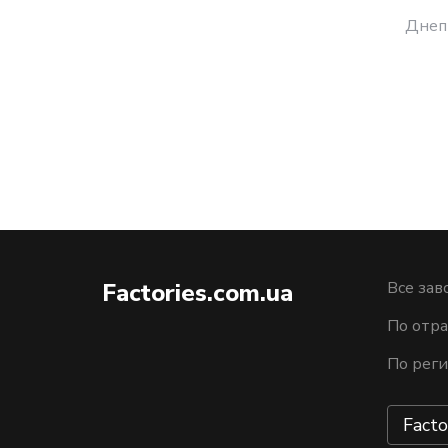
Днеп
Factories.com.ua
Все зав
По отра
По рег
Facto