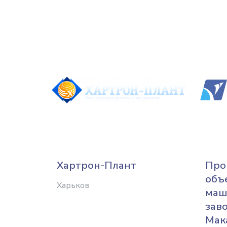
Хартрон-Плант
Про
объ
Харьков
маш
зав
Мак