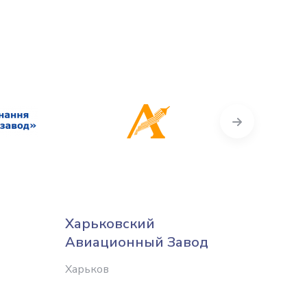
Next
Харьковский
Научн
Авиационный Завод
прои
компл
Харьков
газот
Зоря