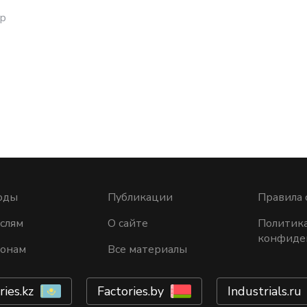
р
оды
Публикации
Правила 
слям
О сайте
Политик
конфиде
ионам
Все материалы
ries.kz
Factories.by
Industrials.ru