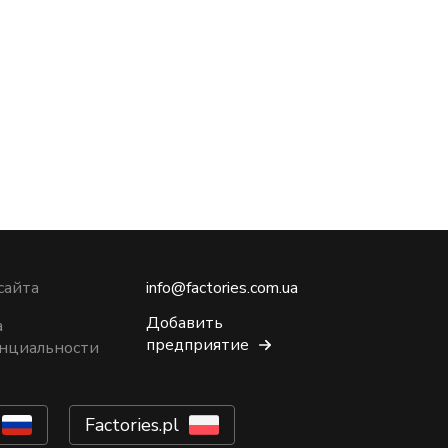
Никола
сайта
info@factories.com.ua
Добавить
а
предприятие
нциальности
Factories.pl