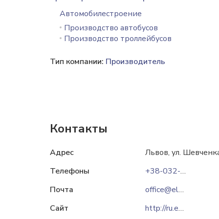
Автомобилестроение
Производство автобусов
Производство троллейбусов
Тип компании:
Производитель
Контакты
Адрес
Львов, ул. Шевченк
Телефоны
+38-032-239-58-17
Почта
office@eltrans.electron.ua
Сайт
http://ru.eltrans.electron.ua