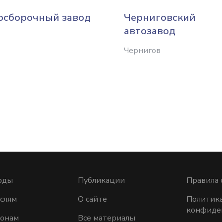
осборочный завод
Черниговский
автозавод
Чернигов
оды
Публикации
Правила 
слям
О сайте
Политик
конфиде
ионам
Все материалы