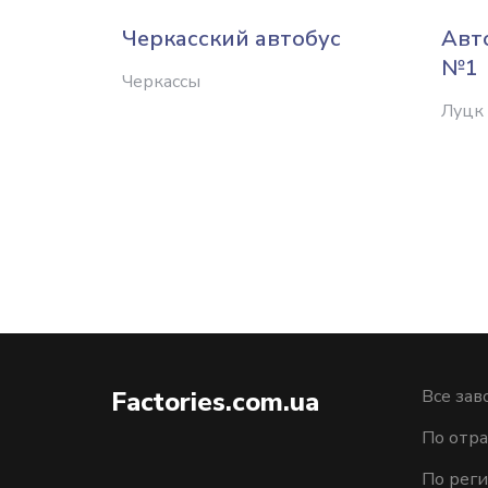
Черкасский автобус
Авт
№1
Черкассы
Луцк
Factories.com.ua
Все зав
По отра
По рег