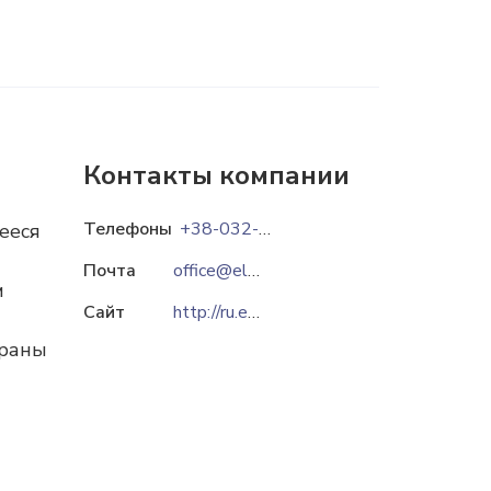
Контакты компании
Телефоны
+38-032-239-58-17
ееся
Почта
office@eltrans.electron.ua
м
Сайт
http://ru.eltrans.electron.ua
траны