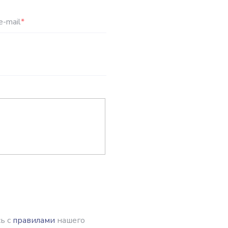
e-mail
*
ь с
правилами
нашего