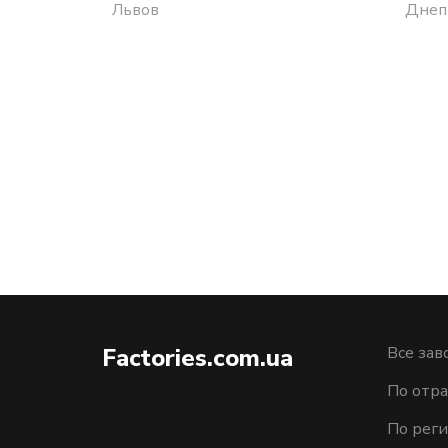
Львов
Днеп
Factories.com.ua
Все зав
По отра
По рег