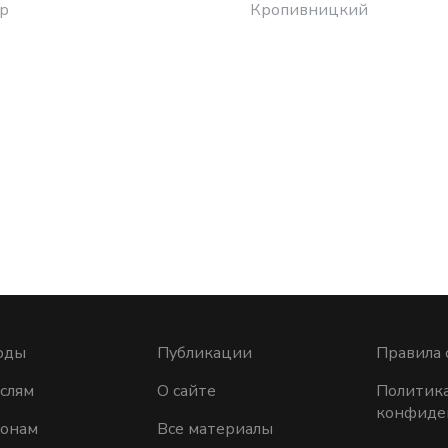
р
Кропивницкий
оды
Публикации
Правила 
слям
О сайте
Политик
конфиде
ионам
Все материалы