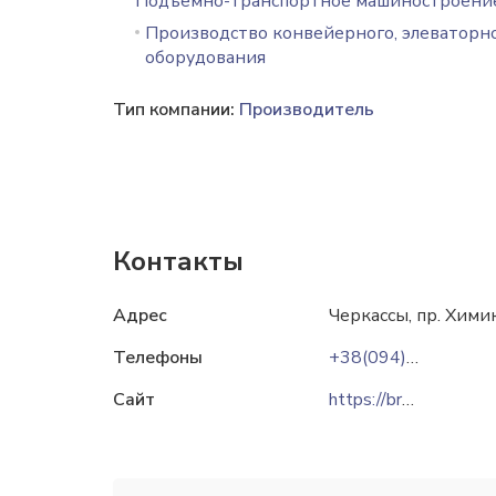
Подъемно-транспортное машиностроени
Производство конвейерного, элеваторн
оборудования
Тип компании:
Производитель
Контакты
Адрес
Черкассы, пр. Хими
Телефоны
+38(094)9852900
Сайт
https://bronto.ub.ua