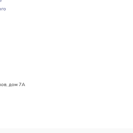
е
ого
ков, дом 7А