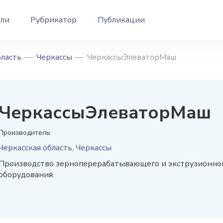
ели
Рубрикатор
Публикации
бласть
Черкассы
ЧеркассыЭлеваторМаш
ЧеркассыЭлеваторМаш
Производитель
Черкасская область, Черкассы
Производство зерноперерабатывающего и экструзионно
оборудования