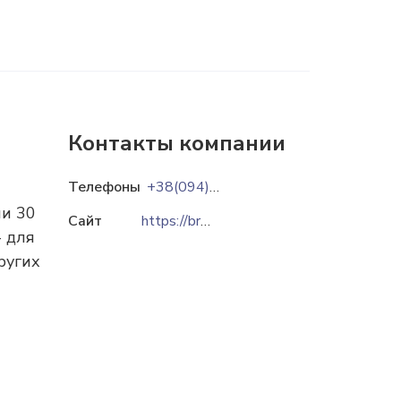
Контакты компании
Телефоны
+38(094)9852900
ми 30
Сайт
https://bronto.ub.ua
- для
ругих