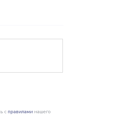
ь с
правилами
нашего