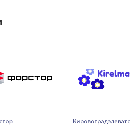
и
стор
Кировоградэлеват