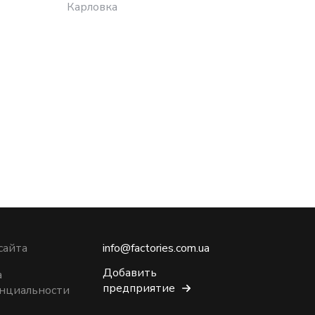
Карловка
Харько
сайта
info@factories.com.ua
Добавить
а
предприятие
нциальности