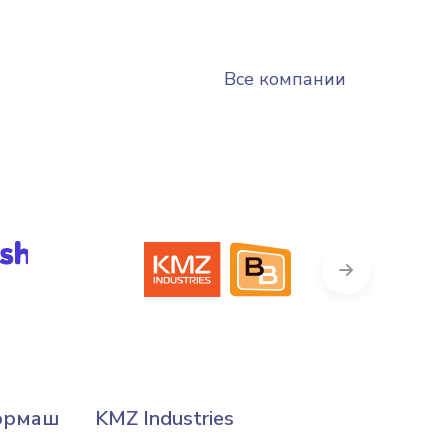
Все компании
Next
ормаш
KMZ Industries
Витяз