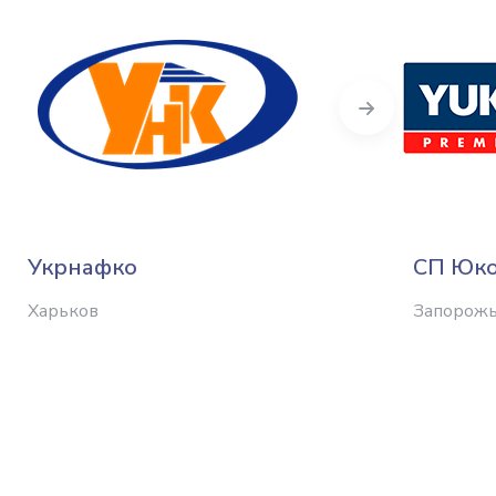
Next
Укрнафко
СП Юк
Харьков
Запорож