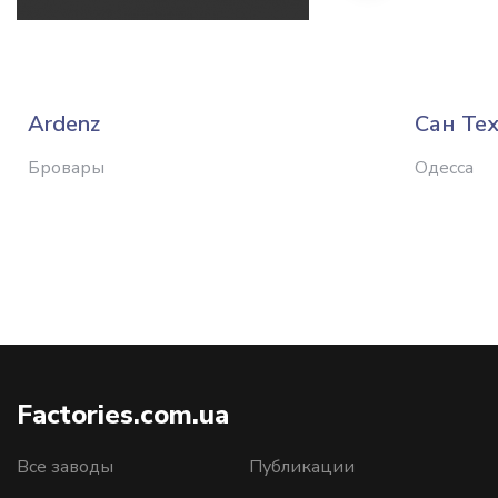
Ardenz
Сан Те
Бровары
Одесса
Factories.com.ua
Все заводы
Публикации