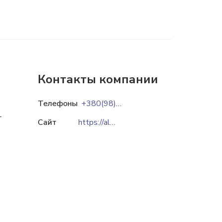
Контакты компании
Телефоны
+380(98)689-39-24
г
Сайт
https://alexis.in.ua