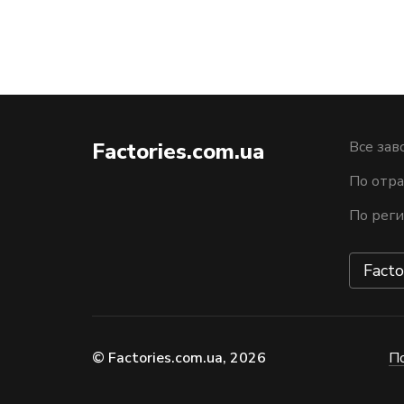
Factories.com.ua
Все зав
По отра
По рег
Facto
© Factories.com.ua, 2026
П