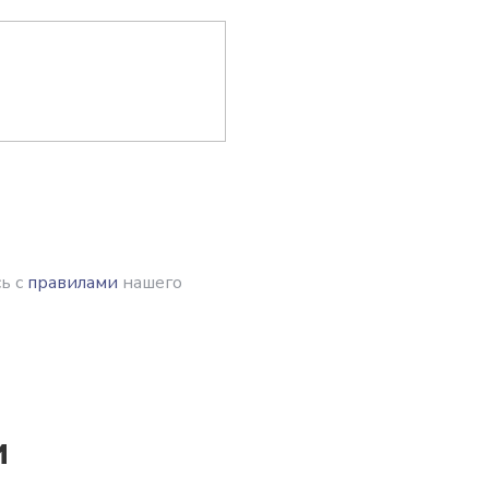
ь с
правилами
нашего
и