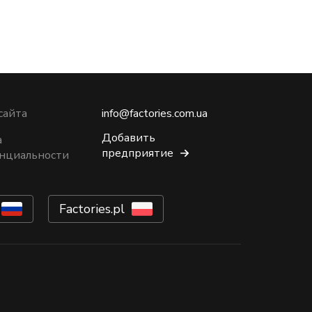
сайта
info@factories.com.ua
Добавить
а
предприятие
нциальности
Factories.pl