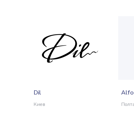
Dil
Alfo
Киев
Полт