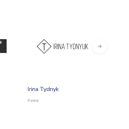
Next
Irina Tydnyk
Мара
Киев
Харько