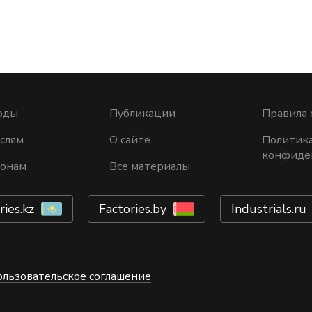
оды
Публикации
Правила 
слям
О сайте
Политик
конфиде
ионам
Все материалы
ries.kz
Factories.by
Industrials.ru
ользовательское соглашение