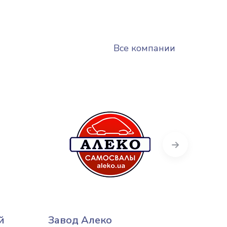
Все компании
Next
й
Завод Алеко
Д Ла