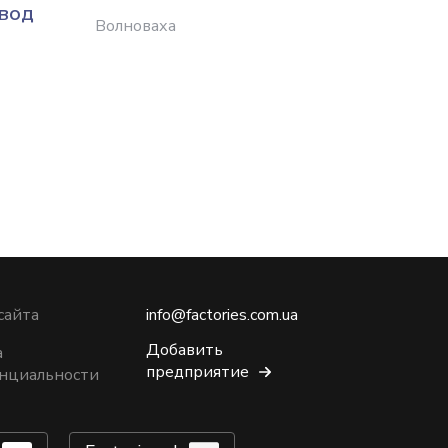
вод
Волноваха
Харько
сайта
info@factories.com.ua
Добавить
а
предприятие
нциальности