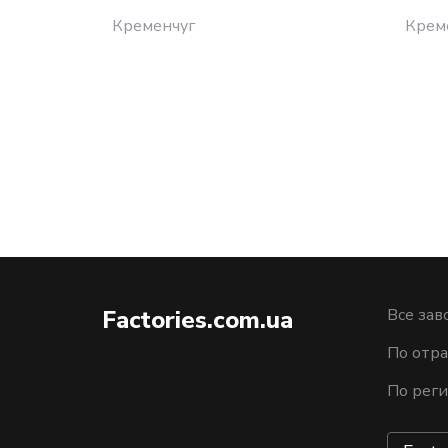
Кременчуг
Крем
Factories.com.ua
Все зав
По отра
По рег