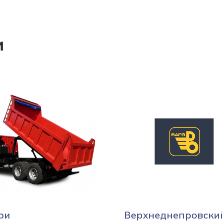
и
ри
Верхнеднепровски