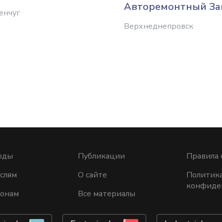
Авторемонтный За
енчуг
Верхнеднепровск
оды
Публикации
Правила 
слям
О сайте
Политик
конфиде
ионам
Все материалы