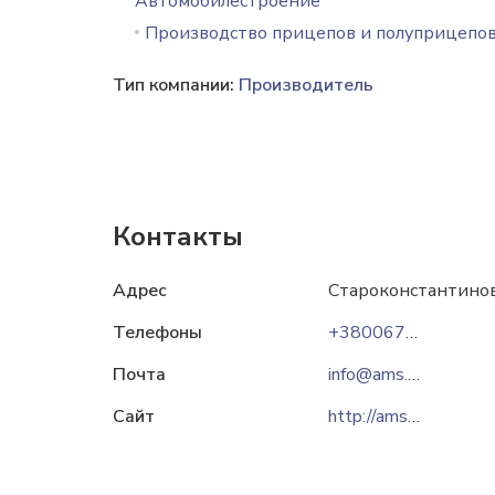
Автомобилестроение
Производство прицепов и полуприцепо
Тип компании:
Производитель
Контакты
Адрес
Староконстантинов,
Телефоны
+380067-382-39-77
Почта
info@ams.ua
Сайт
http://ams.ua