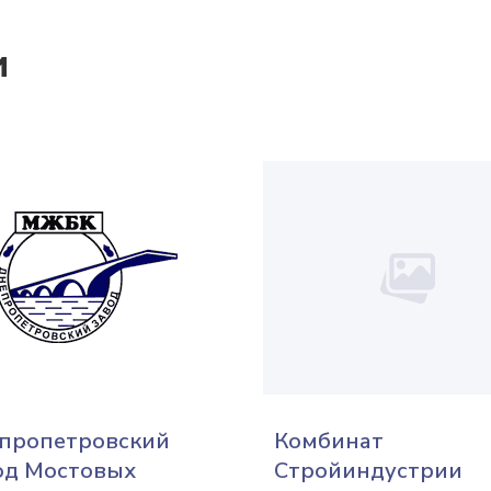
и
пропетровский
Комбинат
од Мостовых
Стройиндустрии