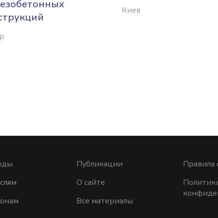
езобетонных
Киев
струкций
р
оды
Публикации
Правила 
слям
О сайте
Политик
конфиде
ионам
Все материалы