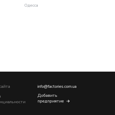
Одесса
сайта
info@factories.com.ua
Добавить
а
предприятие
нциальности