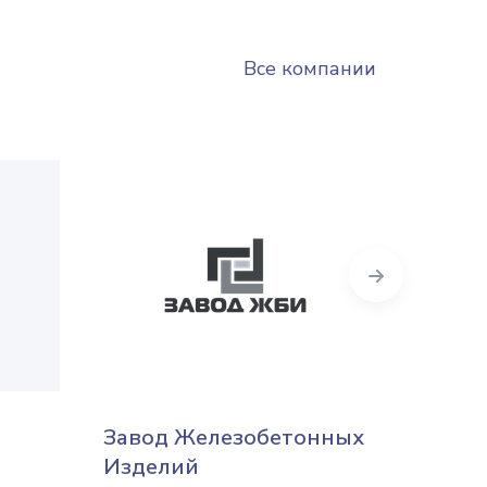
Все компании
Next
Завод Железобетонных
Бето
Изделий
Киев