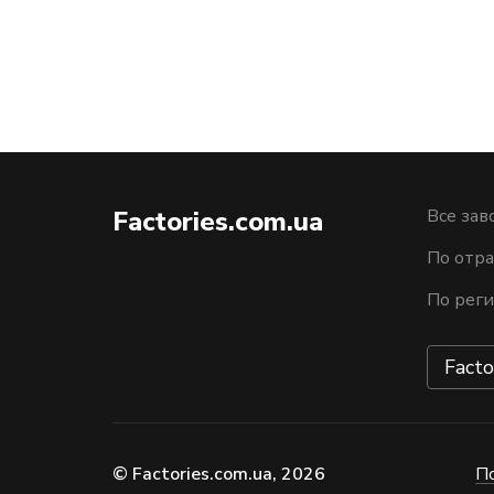
Factories.com.ua
Все зав
По отра
По рег
Facto
© Factories.com.ua, 2026
П