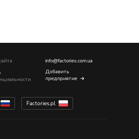
сайта
info@factories.com.ua
Добавить
а
предприятие
нциальности
Factories.pl