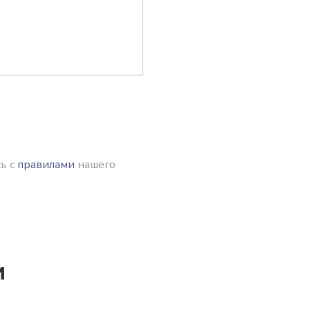
ь с
правилами
нашего
и