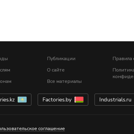
оды
Публикации
Правила 
слям
О сайте
Политик
конфиде
ионам
Все материалы
ries.kz
Factories.by
Industrials.ru
ользовательское соглашение