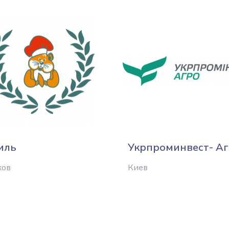
иль
Укрпроминвест- А
ков
Киев