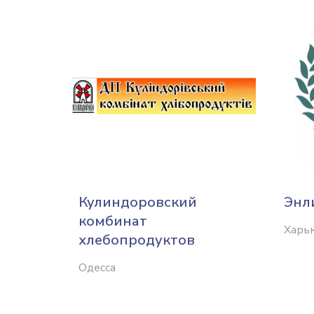
Кулиндоровский
Энл
комбинат
Харь
хлебопродуктов
Одесса