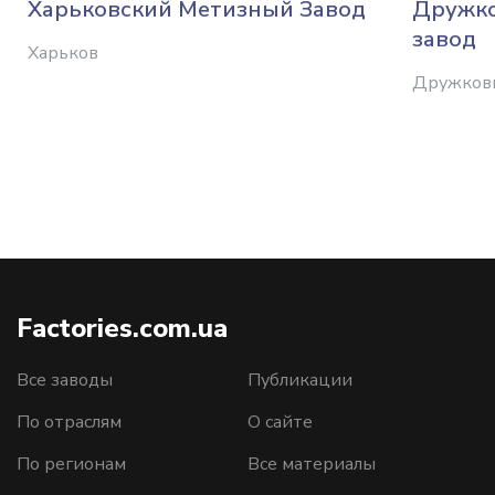
Харьковский Метизный Завод
Дружко
завод
Харьков
Дружков
Factories.com.ua
Все заводы
Публикации
По отраслям
О сайте
По регионам
Все материалы