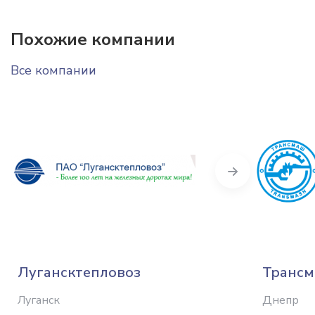
Похожие компании
Все компании
Next
Лугансктепловоз
Транс
Луганск
Днепр